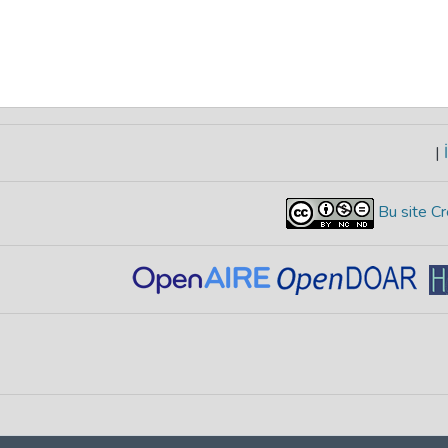
|
İ
Bu site Cr