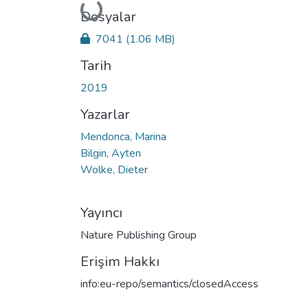
Yükleniyor...
Dosyalar
7041
(1.06 MB)
Tarih
2019
Yazarlar
Mendonca, Marina
Bilgin, Ayten
Wolke, Dieter
Yayıncı
Nature Publishing Group
Erişim Hakkı
info:eu-repo/semantics/closedAccess