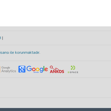
H
|
isansı ile korunmaktadır
.