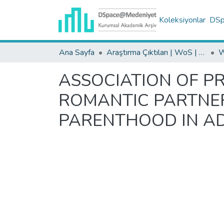
Koleksiyonlar
DSpa
Ana Sayfa
Araştırma Çıktıları | WoS | Scopus | TR-Dizin | PubMed
ASSOCIATION OF P
ROMANTIC PARTNER
PARENTHOOD IN AD