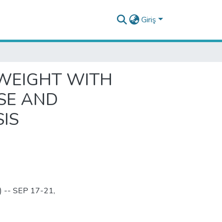
Giriş
 WEIGHT WITH
SE AND
IS
S) -- SEP 17-21,