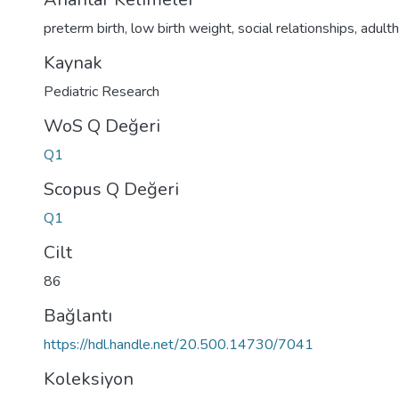
preterm birth
,
low birth weight
,
social relationships
,
adult
Kaynak
Pediatric Research
WoS Q Değeri
Q1
Scopus Q Değeri
Q1
Cilt
86
Bağlantı
https://hdl.handle.net/20.500.14730/7041
Koleksiyon