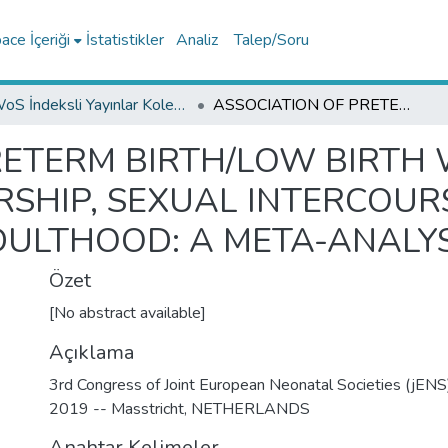
ce İçeriği
İstatistikler
Analiz
Talep/Soru
WoS İndeksli Yayınlar Koleksiyonu
ASSOCIATION OF PRETERM BIRTH/LOW BIRTH WEIGHT WITH ROMANTIC PARTNERSHIP, SEXUAL INTERCOURSE AND PARENTHOOD IN ADULTHOOD: A META-ANALYSIS
RETERM BIRTH/LOW BIRTH
SHIP, SEXUAL INTERCOUR
ULTHOOD: A META-ANALYS
Özet
[No abstract available]
Açıklama
3rd Congress of Joint European Neonatal Societies (jEN
2019 -- Masstricht, NETHERLANDS
Anahtar Kelimeler