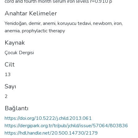
cord and fourth month serum iron levels r=0.910 p
Anahtar Kelimeler
Yenidoğan
,
demir
,
anemi
,
koruyucu tedavi
,
newborn
,
iron
,
anemia
,
prophylactic therapy
Kaynak
Çocuk Dergisi
Cilt
13
Sayı
2
Bağlantı
https://doi.org/10.5222/j.child.2013.061
https://dergipark.org.tr/tr/pub/jchild/issue/57064/803836
https://hdl.handle.net/20.500.14730/2179