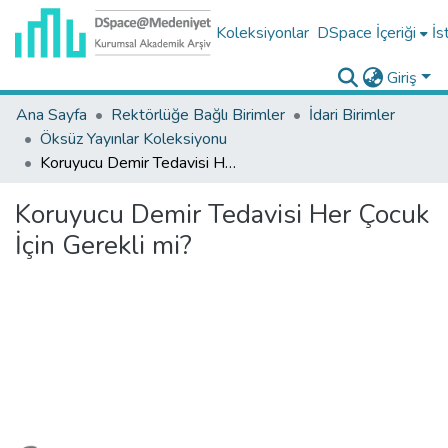
Koleksiyonlar
DSpace İçeriği
İs
Giriş
Ana Sayfa
Rektörlüğe Bağlı Birimler
İdari Birimler
Öksüz Yayınlar Koleksiyonu
Koruyucu Demir Tedavisi Her Çocuk İçin Gerekli mi?
Koruyucu Demir Tedavisi Her Çocuk
İçin Gerekli mi?