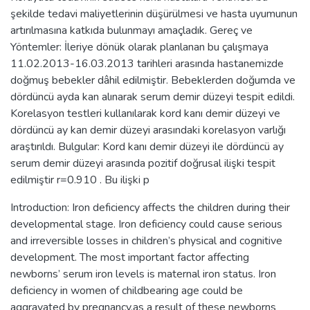
şekilde tedavi maliyetlerinin düşürülmesi ve hasta uyumunun
artırılmasına katkıda bulunmayı amaçladık. Gereç ve
Yöntemler: İleriye dönük olarak planlanan bu çalışmaya
11.02.2013-16.03.2013 tarihleri arasında hastanemizde
doğmuş bebekler dâhil edilmiştir. Bebeklerden doğumda ve
dördüncü ayda kan alınarak serum demir düzeyi tespit edildi.
Korelasyon testleri kullanılarak kord kanı demir düzeyi ve
dördüncü ay kan demir düzeyi arasındaki korelasyon varlığı
araştırıldı. Bulgular: Kord kanı demir düzeyi ile dördüncü ay
serum demir düzeyi arasında pozitif doğrusal ilişki tespit
edilmiştir r=0.910 . Bu ilişki p
Introduction: Iron deficiency affects the children during their
developmental stage. Iron deficiency could cause serious
and irreversible losses in children’s physical and cognitive
development. The most important factor affecting
newborns’ serum iron levels is maternal iron status. Iron
deficiency in women of childbearing age could be
aggravated by pregnancy,as a result of these newborns