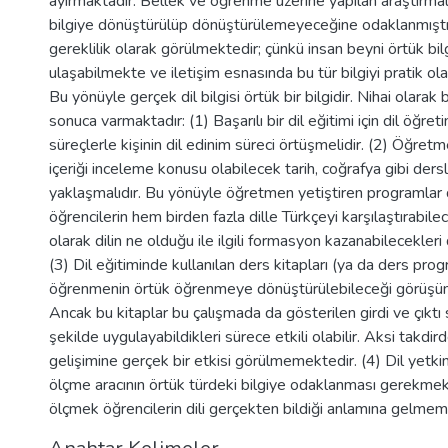
ayırmaktadır. Bellek ve öğrenme üzerine yapılan araştırmala
bilgiye dönüştürülüp dönüştürülemeyeceğine odaklanmıştı
gereklilik olarak görülmektedir; çünkü insan beyni örtük bi
ulaşabilmekte ve iletişim esnasında bu tür bilgiyi pratik ol
Bu yönüyle gerçek dil bilgisi örtük bir bilgidir. Nihai olarak 
sonuca varmaktadır: (1) Başarılı bir dil eğitimi için dil öğre
süreçlerle kişinin dil edinim süreci örtüşmelidir. (2) Öğretm
içeriği inceleme konusu olabilecek tarih, coğrafya gibi dersl
yaklaşmalıdır. Bu yönüyle öğretmen yetiştiren programlar d
öğrencilerin hem birden fazla dille Türkçeyi karşılaştırabil
olarak dilin ne olduğu ile ilgili formasyon kazanabilecekleri
(3) Dil eğitiminde kullanılan ders kitapları (ya da ders prog
öğrenmenin örtük öğrenmeye dönüştürülebileceği görüşü
Ancak bu kitaplar bu çalışmada da gösterilen girdi ve çıktı sü
şekilde uygulayabildikleri sürece etkili olabilir. Aksi takdird
gelişimine gerçek bir etkisi görülmemektedir. (4) Dil yetkinl
ölçme aracının örtük türdeki bilgiye odaklanması gerekmekte
ölçmek öğrencilerin dili gerçekten bildiği anlamına gelmem