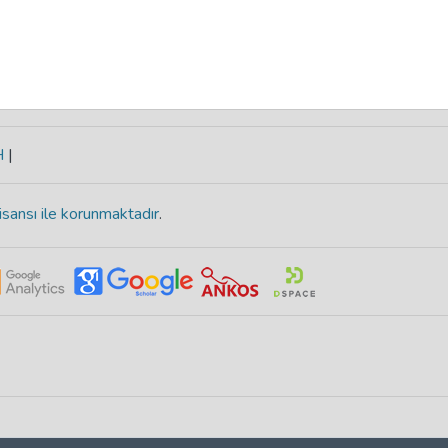
H
|
isansı ile korunmaktadır
.