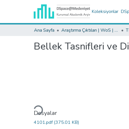
Koleksiyonlar
DSpa
Ana Sayfa
Araştırma Çıktıları | WoS | Scopus | TR-Dizin | PubMed
Bellek Tasnifleri ve D
Yükleniyor...
Dosyalar
4101.pdf
(375.01 KB)