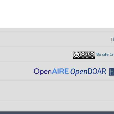
|
İ
Bu site Cr