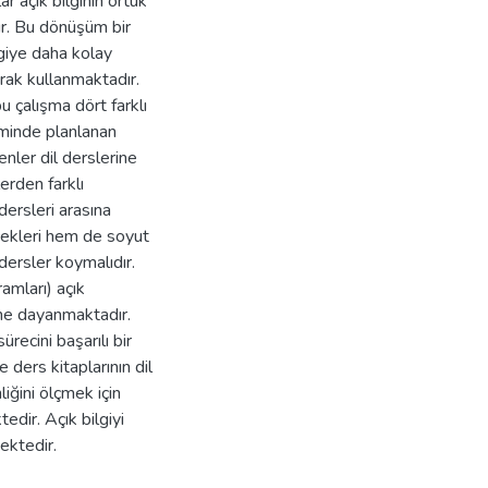
r açık bilginin örtük
r. Bu dönüşüm bir
lgiye daha kolay
arak kullanmaktadır.
bu çalışma dört farklı
timinde planlanan
enler dil derslerine
erden farklı
ersleri arasına
ecekleri hem de soyut
 dersler koymalıdır.
ramları) açık
ne dayanmaktadır.
recini başarılı bir
e ders kitaplarının dil
iğini ölçmek için
dir. Açık bilgiyi
ektedir.