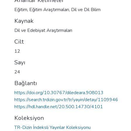
Anahtar Kelimeler
Eğitim
,
Eğitim Araştırmaları
,
Dil ve Dil Bilim
Kaynak
Dil ve Edebiyat Araştırmaları
Cilt
12
Sayı
24
Bağlantı
https://doi.org/10.30767/diledeara.908013
https://search.trdizin.gov.tr/tr/yayin/detay/1109946
https://hdl.handle.net/20.500.14730/4101
Koleksiyon
TR-Dizin İndeksli Yayınlar Koleksiyonu