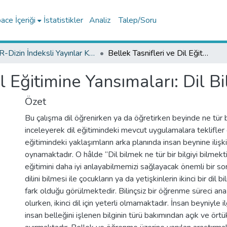
ce İçeriği
İstatistikler
Analiz
Talep/Soru
TR-Dizin İndeksli Yayınlar Koleksiyonu
Bellek Tasnifleri ve Dil Eğitimine Yansımaları: Dil Bilmek Ne(yi) Bilmektir?
il Eğitimine Yansımaları: Dil B
Özet
Bu çalışma dil öğrenirken ya da öğretirken beyinde ne tür bir
inceleyerek dil eğitimindeki mevcut uygulamalara teklifler 
eğitimindeki yaklaşımların arka planında insan beynine ilişk
oynamaktadır. O hâlde “Dil bilmek ne tür bir bilgiyi bilmekti
eğitimini daha iyi anlayabilmemizi sağlayacak önemli bir so
dilini bilmesi ile çocukların ya da yetişkinlerin ikinci bir dil b
fark olduğu görülmektedir. Bilinçsiz bir öğrenme süreci ana di
olurken, ikinci dil için yeterli olmamaktadır. İnsan beyniyle il
insan belleğini işlenen bilginin türü bakımından açık ve örtü