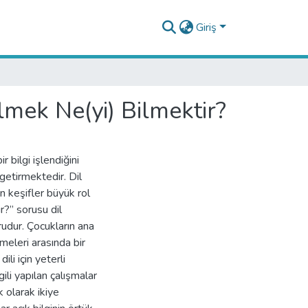
Giriş
ilmek Ne(yi) Bilmektir?
 bilgi işlendiğini
getirmektedir. Dil
in keşifler büyük rol
r?” sorusu dil
rudur. Çocukların ana
ilmeleri arasında bir
li için yeterli
gili yapılan çalışmalar
k olarak ikiye