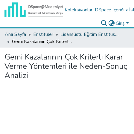
Koleksiyonlar
DSpace İçeriği
İs
Giriş
Ana Sayfa
Enstitüler
Lisansüstü Eğitim Enstitüsü Tez Koleksiyonu
Gemi Kazalarının Çok Kriterli Karar Verme Yöntemleri ile Neden-Sonuç Analizi
Gemi Kazalarının Çok Kriterli Karar
Verme Yöntemleri ile Neden-Sonuç
Analizi
Yükleniyor...