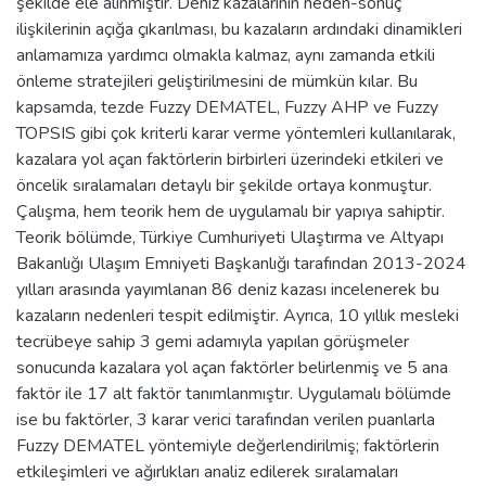
şekilde ele alınmıştır. Deniz kazalarının neden-sonuç
ilişkilerinin açığa çıkarılması, bu kazaların ardındaki dinamikleri
anlamamıza yardımcı olmakla kalmaz, aynı zamanda etkili
önleme stratejileri geliştirilmesini de mümkün kılar. Bu
kapsamda, tezde Fuzzy DEMATEL, Fuzzy AHP ve Fuzzy
TOPSIS gibi çok kriterli karar verme yöntemleri kullanılarak,
kazalara yol açan faktörlerin birbirleri üzerindeki etkileri ve
öncelik sıralamaları detaylı bir şekilde ortaya konmuştur.
Çalışma, hem teorik hem de uygulamalı bir yapıya sahiptir.
Teorik bölümde, Türkiye Cumhuriyeti Ulaştırma ve Altyapı
Bakanlığı Ulaşım Emniyeti Başkanlığı tarafından 2013-2024
yılları arasında yayımlanan 86 deniz kazası incelenerek bu
kazaların nedenleri tespit edilmiştir. Ayrıca, 10 yıllık mesleki
tecrübeye sahip 3 gemi adamıyla yapılan görüşmeler
sonucunda kazalara yol açan faktörler belirlenmiş ve 5 ana
faktör ile 17 alt faktör tanımlanmıştır. Uygulamalı bölümde
ise bu faktörler, 3 karar verici tarafından verilen puanlarla
Fuzzy DEMATEL yöntemiyle değerlendirilmiş; faktörlerin
etkileşimleri ve ağırlıkları analiz edilerek sıralamaları