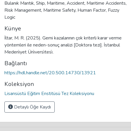
Bulanık Mantık
,
Ship
,
Maritime
,
Accident
,
Maritime Accidents
,
Risk Management
,
Maritime Safety
,
Human Factor
,
Fuzzy
Logic
Künye
İltar, M. R. (2025). Gemi kazalarının çok kriterli karar verme
yöntemleri ile neden-sonuç analizi [Doktora tezi]. İstanbul
Medeni̇yet Üni̇versi̇tesi̇.
Bağlantı
https://hdl.handle.net/20.500.14730/13921
Koleksiyon
Lisansüstü Eğitim Enstitüsü Tez Koleksiyonu
Detaylı Öğe Kaydı