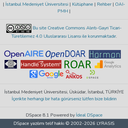
|
İstanbul Medeniyet Üniversitesi
|
Kütüphane
|
Rehber
|
OAI-
PMH
|
Bu site Creative Commons Alıntı-Gayri Ticari-
Türetilemez 4.0 Uluslararası Lisansı ile korunmaktadır
.
İstanbul Medeniyet Üniversitesi, Üsküdar, İstanbul, TÜRKİYE
İçerikte herhangi bir hata görürseniz lütfen bize bildirin
DSpace 8.1 Powered by
İdeal DSpace
DSpace yazılımı
telif hakkı © 2002-2026
LYRASIS