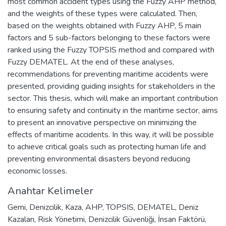
most common accident types using the Fuzzy AHP method,
and the weights of these types were calculated. Then,
based on the weights obtained with Fuzzy AHP, 5 main
factors and 5 sub-factors belonging to these factors were
ranked using the Fuzzy TOPSIS method and compared with
Fuzzy DEMATEL. At the end of these analyses,
recommendations for preventing maritime accidents were
presented, providing guiding insights for stakeholders in the
sector. This thesis, which will make an important contribution
to ensuring safety and continuity in the maritime sector, aims
to present an innovative perspective on minimizing the
effects of maritime accidents. In this way, it will be possible
to achieve critical goals such as protecting human life and
preventing environmental disasters beyond reducing
economic losses.
Anahtar Kelimeler
Gemi
,
Denizcilik
,
Kaza
,
AHP
,
TOPSIS
,
DEMATEL
,
Deniz
Kazaları
,
Risk Yönetimi
,
Denizcilik Güvenliği
,
İnsan Faktörü
,