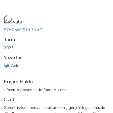
Yükleniyor...
Dosyalar
5787.pdf
(513.36 KB)
Tarih
2023
Yazarlar
İgit, Aslı
Erişim Hakkı
info:eu-repo/semantics/openAccess
Özet
Görsel-işitsel medya olarak artırılmış gerçeklik günümüzde