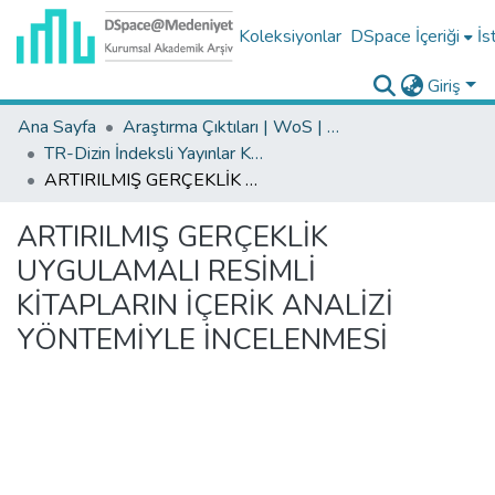
Koleksiyonlar
DSpace İçeriği
İs
Giriş
Ana Sayfa
Araştırma Çıktıları | WoS | Scopus | TR-Dizin | PubMed
TR-Dizin İndeksli Yayınlar Koleksiyonu
ARTIRILMIŞ GERÇEKLİK UYGULAMALI RESİMLİ KİTAPLARIN İÇERİK ANALİZİ YÖNTEMİYLE İNCELENMESİ
ARTIRILMIŞ GERÇEKLİK
UYGULAMALI RESİMLİ
KİTAPLARIN İÇERİK ANALİZİ
YÖNTEMİYLE İNCELENMESİ