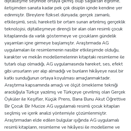
dijitalleşme seyrinde ortaya çıkmış olup sağlıktan eğitime,
iletişimden sanata kadar pek çok disiplin içinde kendine yer
edinmiştir. Bireylere fiziksel dünyada; gerçek zamanlı,
etkileşimli, sesli, hareketli bir ortam sunan artırılmış gerçeklik
teknolojisi, dijitalleşmeye dirençli bir alan olan resimli çocuk
kitaplarında da varlık göstermeye ve çocukların gündelik
yaşamları içine girmeye başlamıştır. Araştırmada AG
uygulamaları ile resimlemenin nasılbir etkileşimde olduğu,
karakter ve mekân modellemelerinin kitaptaki resimleme ile
tutarlı olup olmadığı, AG uygulamasında hareket, ses, efekt
gibi unsurların yer alıp almadığı ve bunların hikâyeye nasıl bir
katkı sunduğunun ortaya koyulması amaçlanmaktadır.
Araştırma kapsamında amaçlı ve ölçüt örnekleme tekniği
aracılığıyla Türkçe yazılmış ve Türkçeye çevrilmiş olan Gerçek
Öyküler ile Keşifler, Küçük Prens, Bana Bunu Akut Öğrettive
Bir Çocuk Bir Mucize AG uygulamalı resimli çocuk kitapları
seçilmiş ve içerik analizi yöntemiyle çözümlenmiştir.
Araştırmadan elde edilen bulgular ışığında AG uygulamalı
resimli kitapların, resimleme ve hikâyesi ile modelleme ve