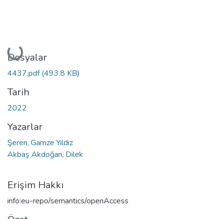
Yükleniyor...
Dosyalar
4437.pdf
(493.8 KB)
Tarih
2022
Yazarlar
Şeren, Gamze Yıldız
Akbaş Akdoğan, Dilek
Erişim Hakkı
info:eu-repo/semantics/openAccess