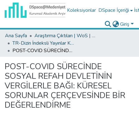
Koleksiyonlar
DSpace İçeriği
İs
Giriş
Ana Sayfa
Araştırma Çıktıları | WoS | Scopus | TR-Dizin | PubMed
TR-Dizin İndeksli Yayınlar Koleksiyonu
POST-COVID SÜRECİNDE SOSYAL REFAH DEVLETİNİN VERGİLERLE BAĞI: KÜRESEL SORUNLAR ÇERÇEVESİNDE BİR DEĞERLENDİRME
POST-COVID SÜRECİNDE
SOSYAL REFAH DEVLETİNİN
VERGİLERLE BAĞI: KÜRESEL
SORUNLAR ÇERÇEVESİNDE BİR
DEĞERLENDİRME