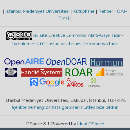
|
İstanbul Medeniyet Üniversitesi
|
Kütüphane
|
Rehber
|
OAI-
PMH
|
Bu site Creative Commons Alıntı-Gayri Ticari-
Türetilemez 4.0 Uluslararası Lisansı ile korunmaktadır
.
İstanbul Medeniyet Üniversitesi, Üsküdar, İstanbul, TÜRKİYE
İçerikte herhangi bir hata görürseniz lütfen bize bildirin
DSpace 8.1 Powered by
İdeal DSpace