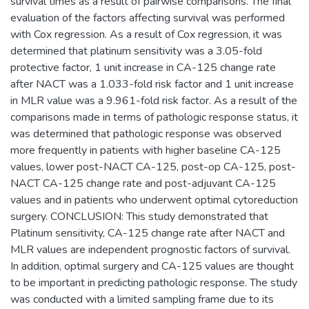
survival times as a result of pairwise comparisons. The final
evaluation of the factors affecting survival was performed
with Cox regression. As a result of Cox regression, it was
determined that platinum sensitivity was a 3.05-fold
protective factor, 1 unit increase in CA-125 change rate
after NACT was a 1.033-fold risk factor and 1 unit increase
in MLR value was a 9.961-fold risk factor. As a result of the
comparisons made in terms of pathologic response status, it
was determined that pathologic response was observed
more frequently in patients with higher baseline CA-125
values, lower post-NACT CA-125, post-op CA-125, post-
NACT CA-125 change rate and post-adjuvant CA-125
values and in patients who underwent optimal cytoreduction
surgery. CONCLUSION: This study demonstrated that
Platinum sensitivity, CA-125 change rate after NACT and
MLR values are independent prognostic factors of survival.
In addition, optimal surgery and CA-125 values are thought
to be important in predicting pathologic response. The study
was conducted with a limited sampling frame due to its