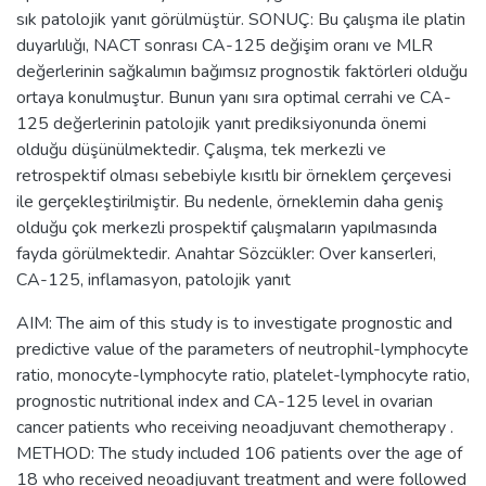
sık patolojik yanıt görülmüştür. SONUÇ: Bu çalışma ile platin
duyarlılığı, NACT sonrası CA-125 değişim oranı ve MLR
değerlerinin sağkalımın bağımsız prognostik faktörleri olduğu
ortaya konulmuştur. Bunun yanı sıra optimal cerrahi ve CA-
125 değerlerinin patolojik yanıt prediksiyonunda önemi
olduğu düşünülmektedir. Çalışma, tek merkezli ve
retrospektif olması sebebiyle kısıtlı bir örneklem çerçevesi
ile gerçekleştirilmiştir. Bu nedenle, örneklemin daha geniş
olduğu çok merkezli prospektif çalışmaların yapılmasında
fayda görülmektedir. Anahtar Sözcükler: Over kanserleri,
CA-125, inflamasyon, patolojik yanıt
AIM: The aim of this study is to investigate prognostic and
predictive value of the parameters of neutrophil-lymphocyte
ratio, monocyte-lymphocyte ratio, platelet-lymphocyte ratio,
prognostic nutritional index and CA-125 level in ovarian
cancer patients who receiving neoadjuvant chemotherapy .
METHOD: The study included 106 patients over the age of
18 who received neoadjuvant treatment and were followed