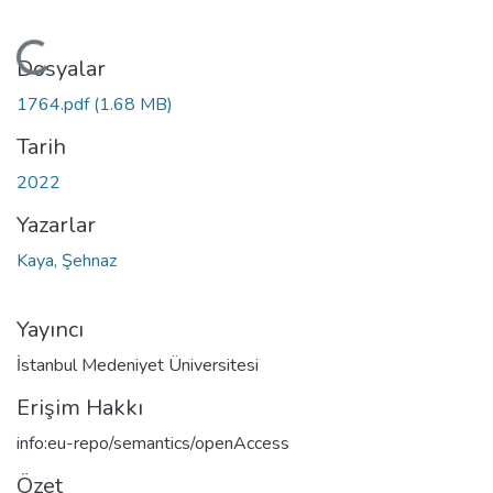
eniyor...
Dosyalar
1764.pdf
(1.68 MB)
Tarih
2022
Yazarlar
Kaya, Şehnaz
Yayıncı
İstanbul Medeniyet Üniversitesi
Erişim Hakkı
info:eu-repo/semantics/openAccess
Özet