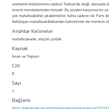
sınırlarının belirlenmesi sadece Türkiye’de değil, dünyada d
önemli meselelerinden birisidir. Bu yüzden karşımıza bir ya 
çok muhafazakârlık çıkabilmekte; hatta sadece Ak Parti d
farklılaşan muhafazakârlıklardan bahsetmek de mümkün ol
Anahtar Kelimeler
muhafazakarlık
,
eleştiri
,
politik
Kaynak
İnsan ve Toplum
Cilt
8
Sayı
1
Bağlantı
https://dergipark.org.tr/tr/pub/insanvetoplum/issue/70