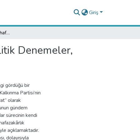
Giriş
Fırat Mollaer, Tekno Muhafazakârlığın Eleştirisi: Politik Denemeler, İstanbul: İletişim Yayınları, 2016, 246 s.
litik Denemeler,
lgi gördüğü bir
alkınma Partisi’nin
at” olarak
onunun gündem
dar sürecinin kendi
hafazakârlık
iyle açıklamaktadır.
ı, dolayısıyla