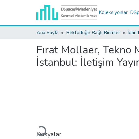
Koleksiyonlar
DSpa
Ana Sayfa
Rektörlüğe Bağlı Birimler
İdari 
Fırat Mollaer, Tekno M
İstanbul: İletişim Yayı
Yükleniyor...
Dosyalar