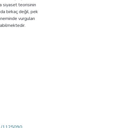
a siyaset teorisinin
da birkaç değil, pek
öneminde vurguları
abilmektedir.
391/1125090