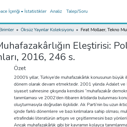
ce İçeriği
İstatistikler
Analiz
Talep/Soru
Birimler
Öksüz Yayınlar Koleksiyonu
uhafazakârlığın Eleştirisi: Po
nları, 2016, 246 s.
Özet
2000’li yıllar, Türkiye’de muhafazakârlık konusunun büyük i
dönem olarak devam etmektedir. 2001 yılında Adalet ve K
siyaset sahnesine çıkışında kendisini “muhafazakâr demokr
tanımlaması ve 2002’den itibaren iktidarda bulunması k
oluşturmasıyla doğrudan ilişkilidir. Ak Parti’nin bu uzun ikti
içinde farklı dönemlere ve bazı kırılmalara sahip olması, mu
etrafındaki literatürün artışını ve çeşitlenmesini bazı yönler
Ancak muhafazakârlık gibi bir kavramın kolayca tanımlanmas