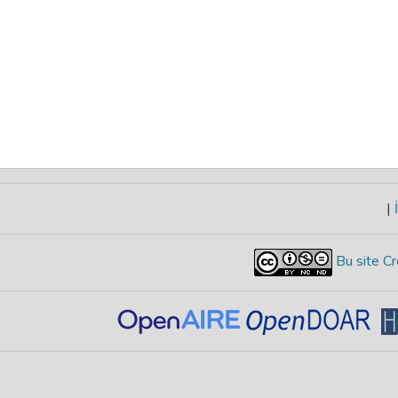
|
İ
Bu site Cr