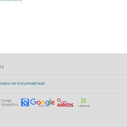
H
|
isansı ile korunmaktadır
.