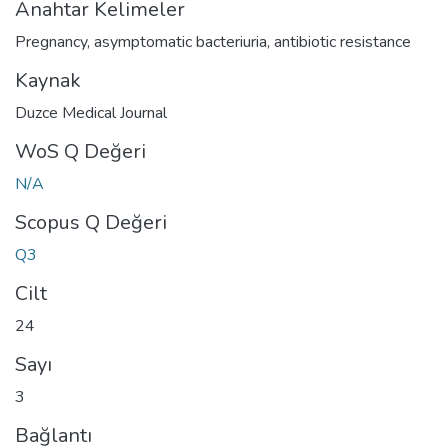
Anahtar Kelimeler
Pregnancy
,
asymptomatic bacteriuria
,
antibiotic resistance
Kaynak
Duzce Medical Journal
WoS Q Değeri
N/A
Scopus Q Değeri
Q3
Cilt
24
Sayı
3
Bağlantı