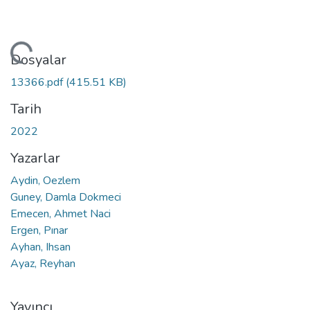
leniyor...
Dosyalar
13366.pdf
(415.51 KB)
Tarih
2022
Yazarlar
Aydin, Oezlem
Guney, Damla Dokmeci
Emecen, Ahmet Naci
Ergen, Pınar
Ayhan, Ihsan
Ayaz, Reyhan
Yayıncı