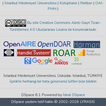
|
İstanbul Medeniyet Üniversitesi
|
Kütüphane
|
Rehber
|
OAI-
PMH
|
Bu site Creative Commons Alıntı-Gayri Ticari-
Türetilemez 4.0 Uluslararası Lisansı ile korunmaktadır
.
İstanbul Medeniyet Üniversitesi, Üsküdar, İstanbul, TÜRKİYE
İçerikte herhangi bir hata görürseniz lütfen bize bildirin
DSpace 8.1 Powered by
İdeal DSpace
DSpace yazılımı
telif hakkı © 2002-2026
LYRASIS