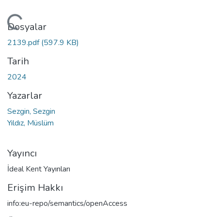
leniyor...
Dosyalar
2139.pdf
(597.9 KB)
Tarih
2024
Yazarlar
Sezgin, Sezgin
Yıldız, Müslüm
Yayıncı
İdeal Kent Yayınları
Erişim Hakkı
info:eu-repo/semantics/openAccess