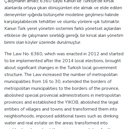
Çalışmanın amacı; 6360 sayılı Kanun ile Türkiye’de kırsal
alanlarda ortaya çıkan dönüşümleri ele almak ve elde edilen
deneyimler ışığında bütünşehir modeline geçilmesi halinde
karşılaşılabilecek tehditler ve olumlu yönlere ışık tutmaktır.
Kanun Türk yerel yönetim sistemini farklı yönetsel açılardan
etkilese de çalışmanın sınırlılığı gereği, bir kırsal alan yönetim
birimi olan köyler üzerinde durulmuştur.
The Law No. 6360, which was enacted in 2012 and started
to be implemented after the 2014 local elections, brought
about significant changes in the Turkish local government
structure. The Law increased the number of metropolitan
municipalities from 16 to 30, extended the borders of
metropolitan municipalities to the borders of the province,
abolished special provincial administrations in metropolitan
provinces and established the YIKOB, abolished the legal
entities of villages and towns and transformed them into
neighborhoods, imposed additional taxes such as drinking
water and real estate on the areas transformed into