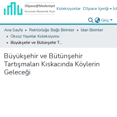
Koleksiyonlar
DSpace İçeriği
İs
Giriş
Ana Sayfa
Rektörlüğe Bağlı Birimler
İdari Birimler
Öksüz Yayınlar Koleksiyonu
Büyükşehir ve Bütünşehir Tartışmaları Kıskacında Köylerin Geleceği
Büyükşehir ve Bütünşehir
Tartışmaları Kıskacında Köylerin
Geleceği