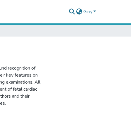
Giriş
ound recognition of
eir key features on
ng examinations. All
nt of fetal cardiac
thors and their
es.