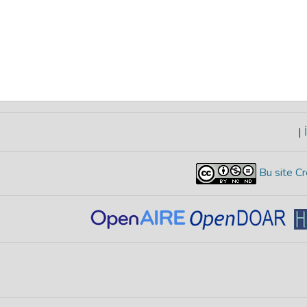
|
İ
Bu site Cr