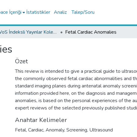
ce İçeriği
İstatistikler
Analiz
Talep/Soru
WoS İndeksli Yayınlar Koleksiyonu
Fetal Cardiac Anomalies
ies
Özet
This review is intended to give a practical guide to ultras
the commonly observed fetal cardiac abnormalities and th
standard imaging planes during antenatal anomaly screeni
information provided here, on the diagnosis and manageme
anomalies, is based on the personal experiences of the au
expert reviews of the selected previously published studi
Anahtar Kelimeler
Fetal
,
Cardiac
,
Anomaly
,
Screening
,
Ultrasound