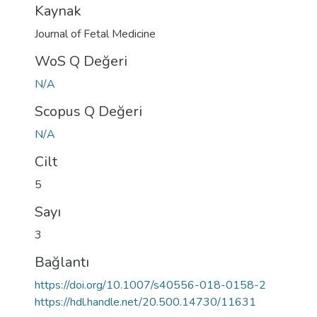
Kaynak
Journal of Fetal Medicine
WoS Q Değeri
N/A
Scopus Q Değeri
N/A
Cilt
5
Sayı
3
Bağlantı
https://doi.org/10.1007/s40556-018-0158-2
https://hdl.handle.net/20.500.14730/11631