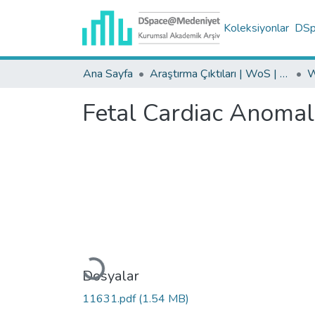
Koleksiyonlar
DSpa
Ana Sayfa
Araştırma Çıktıları | WoS | Scopus | TR-Dizin | PubMed
Fetal Cardiac Anomal
Yükleniyor...
Dosyalar
11631.pdf
(1.54 MB)