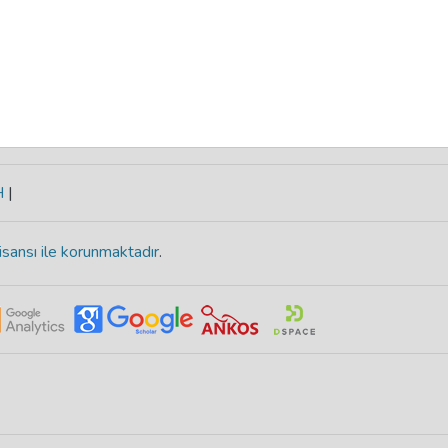
H
|
isansı ile korunmaktadır
.