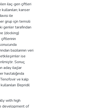
len ilaç-gen çiftleri
 kullanılan; kanser
avisi ile
er grup için temsili
eki genler tarafından
nme (docking)
çiftlerinin
r sonucunda
ndan bazılarının veri
etkileşimler ise
rilmiştir. Sonuç
n aday ilaçlar
ğer hastalığında
 Tenofovir ve kalp
kullanılan Bepridil
lly with high
he development of