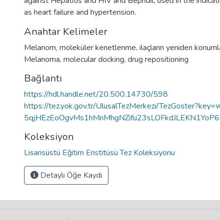
against Hepatitis and HIV and Bepridil, used in the indicat
as heart failure and hypertension.
Anahtar Kelimeler
Melanom
,
moleküler kenetlenme
,
ilaçların yeniden konuml
Melanoma
,
molecular docking
,
drug repositioning
Bağlantı
https://hdl.handle.net/20.500.14730/598
https://tez.yok.gov.tr/UlusalTezMerkezi/TezGoster?key
5qjHEzEoOgvMs1hMnMhgNZifu23sLOFkdJLEKN1YoP6
Koleksiyon
Lisansüstü Eğitim Enstitüsü Tez Koleksiyonu
Detaylı Öğe Kaydı