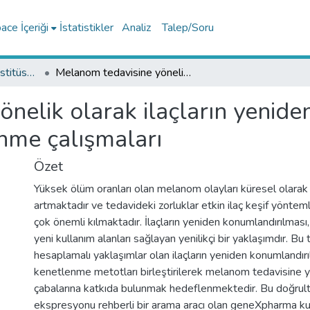
ce İçeriği
İstatistikler
Analiz
Talep/Soru
Lisansüstü Eğitim Enstitüsü Tez Koleksiyonu
Melanom tedavisine yönelik olarak ilaçların yeniden konumlandırılması ve moleküler kenetlenme çalışmaları
nelik olarak ilaçların yenid
nme çalışmaları
Özet
Yüksek ölüm oranları olan melanom olayları küresel olarak h
artmaktadır ve tedavideki zorluklar etkin ilaç keşif yöntemle
çok önemli kılmaktadır. İlaçların yeniden konumlandırılması, 
yeni kullanım alanları sağlayan yenilikçi bir yaklaşımdır. Bu 
hesaplamalı yaklaşımlar olan ilaçların yeniden konumlandır
kenetlenme metotları birleştirilerek melanom tedavisine yö
çabalarına katkıda bulunmak hedeflenmektedir. Bu doğrult
ekspresyonu rehberli bir arama aracı olan geneXpharma ku