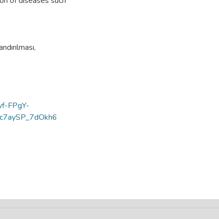
ion of diseases such
andırılması
,
=wf-FPgY-
c7aySP_7dOkh6