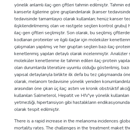
yönelik anlamlı ilaç-gen çiftleri tahmin edilmiştir. Tahmin edi
kanserle ilgilerine göre gruplandırılarak (kanser tedavisinde
tedavisinde tamamlayıcı olarak kullanılan; henüz kanser ted
ilişkilendirilmemiş olan ve rastgele seçilen kontrol grubu) h
ilaç-gen çiftleri seçilmiştir. Son olarak, bu seçilmiş çiftlerd
kodlanan proteinler ve ilgili ilaçlar için moleküler kenetle
çalışmaları yapılmış ve her gruptan seçilen bazı ilaç-protein 
kenetlenmiş yapıları detaylı olarak incelenmiştir. Analizle
moleküler kenetlenme ile tahmin edilen ilaç-protein yapıları
olan durumlarda literatüre uyumlu olduğu gösterilmiş, bazı 
yapısal detaylarıyla birlikte ilk defa bu tez çalışmaanda öne
olarak, melanom tedavisine yönelik yeniden konumlandırıla
arasından öne çıkan üç ilaç: astım ve kronik obstrüktif akci
kullanılan Salmeterol, Hepatit ve HIV'ye yönelik kullanılan
yetmezliği, hipertansiyon gibi hastalıkların endikasyonunda 
olarak tespit edilmiştir.
There is a rapid increase in the melanoma incidences globa
mortality rates. The challenges in the treatment maket t