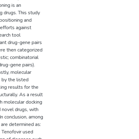
oning is an
g drugs. This study
positioning and
efforts against
earch tool
vant drug-gene pairs
ere then categorized
stic; combinatorial
drug-gene pairs).
stly, molecular
by the listed
ing results for the
cturally. As a result
gh molecular docking
d novel drugs, with
In conclusion, among
 are determined as:
, Tenofovir used