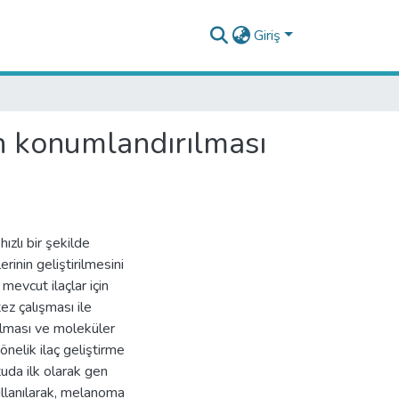
Giriş
en konumlandırılması
ızlı bir şekilde
rinin geliştirilmesini
mevcut ilaçlar için
tez çalışması ile
ılması ve moleküler
nelik ilaç geliştirme
uda ilk olarak gen
llanılarak, melanoma