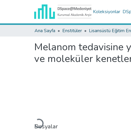
Koleksiyonlar
DSpa
Ana Sayfa
Enstitüler
Melanom tedavisine yö
ve moleküler kenetle
Yükleniyor...
Dosyalar