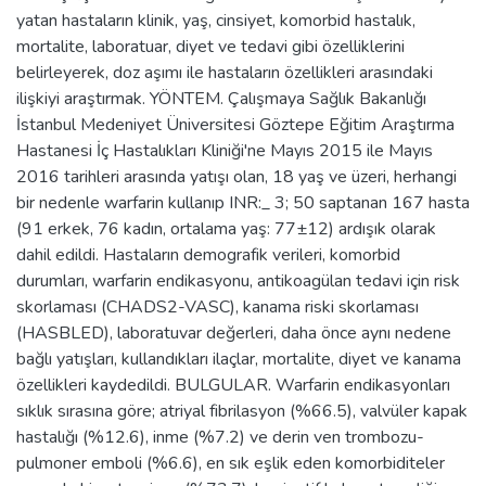
yatan hastaların klinik, yaş, cinsiyet, komorbid hastalık,
mortalite, laboratuar, diyet ve tedavi gibi özelliklerini
belirleyerek, doz aşımı ile hastaların özellikleri arasındaki
ilişkiyi araştırmak. YÖNTEM. Çalışmaya Sağlık Bakanlığı
İstanbul Medeniyet Üniversitesi Göztepe Eğitim Araştırma
Hastanesi İç Hastalıkları Kliniği'ne Mayıs 2015 ile Mayıs
2016 tarihleri arasında yatışı olan, 18 yaş ve üzeri, herhangi
bir nedenle warfarin kullanıp INR:_ 3; 50 saptanan 167 hasta
(91 erkek, 76 kadın, ortalama yaş: 77±12) ardışık olarak
dahil edildi. Hastaların demografik verileri, komorbid
durumları, warfarin endikasyonu, antikoagülan tedavi için risk
skorlaması (CHADS2-VASC), kanama riski skorlaması
(HASBLED), laboratuvar değerleri, daha önce aynı nedene
bağlı yatışları, kullandıkları ilaçlar, mortalite, diyet ve kanama
özellikleri kaydedildi. BULGULAR. Warfarin endikasyonları
sıklık sırasına göre; atriyal fibrilasyon (%66.5), valvüler kapak
hastalığı (%12.6), inme (%7.2) ve derin ven trombozu-
pulmoner emboli (%6.6), en sık eşlik eden komorbiditeler