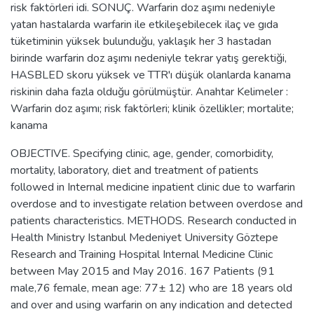
risk faktörleri idi. SONUÇ. Warfarin doz aşımı nedeniyle
yatan hastalarda warfarin ile etkileşebilecek ilaç ve gıda
tüketiminin yüksek bulunduğu, yaklaşık her 3 hastadan
birinde warfarin doz aşımı nedeniyle tekrar yatış gerektiği,
HASBLED skoru yüksek ve TTR'ı düşük olanlarda kanama
riskinin daha fazla olduğu görülmüştür. Anahtar Kelimeler :
Warfarin doz aşımı; risk faktörleri; klinik özellikler; mortalite;
kanama
OBJECTIVE. Specifying clinic, age, gender, comorbidity,
mortality, laboratory, diet and treatment of patients
followed in Internal medicine inpatient clinic due to warfarin
overdose and to investigate relation between overdose and
patients characteristics. METHODS. Research conducted in
Health Ministry Istanbul Medeniyet University Göztepe
Research and Training Hospital Internal Medicine Clinic
between May 2015 and May 2016. 167 Patients (91
male,76 female, mean age: 77± 12) who are 18 years old
and over and using warfarin on any indication and detected