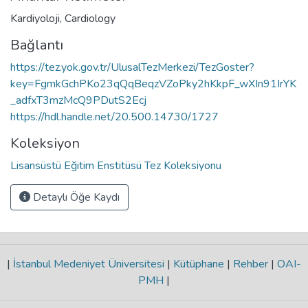
Kardiyoloji
,
Cardiology
Bağlantı
https://tez.yok.gov.tr/UlusalTezMerkezi/TezGoster?
key=FgmkGchPKo23qQqBeqzVZoPky2hKkpF_wXIn91IrYK
_adfxT3mzMcQ9PDutS2Ecj
https://hdl.handle.net/20.500.14730/1727
Koleksiyon
Lisansüstü Eğitim Enstitüsü Tez Koleksiyonu
Detaylı Öğe Kaydı
|
İstanbul Medeniyet Üniversitesi
|
Kütüphane
|
Rehber
|
OAI-
PMH
|