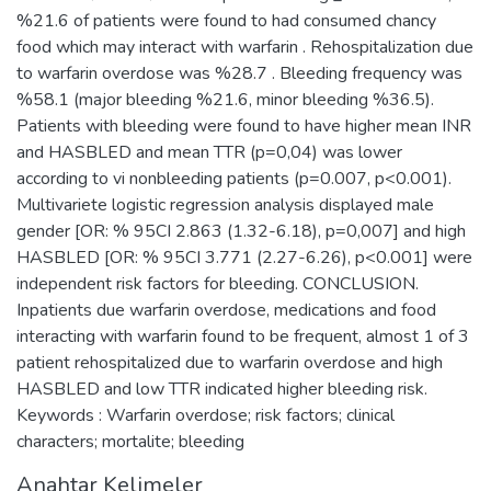
%21.6 of patients were found to had consumed chancy
food which may interact with warfarin . Rehospitalization due
to warfarin overdose was %28.7 . Bleeding frequency was
%58.1 (major bleeding %21.6, minor bleeding %36.5).
Patients with bleeding were found to have higher mean INR
and HASBLED and mean TTR (p=0,04) was lower
according to vi nonbleeding patients (p=0.007, p<0.001).
Multivariete logistic regression analysis displayed male
gender [OR: % 95CI 2.863 (1.32-6.18), p=0,007] and high
HASBLED [OR: % 95CI 3.771 (2.27-6.26), p<0.001] were
independent risk factors for bleeding. CONCLUSION.
Inpatients due warfarin overdose, medications and food
interacting with warfarin found to be frequent, almost 1 of 3
patient rehospitalized due to warfarin overdose and high
HASBLED and low TTR indicated higher bleeding risk.
Keywords : Warfarin overdose; risk factors; clinical
characters; mortalite; bleeding
Anahtar Kelimeler