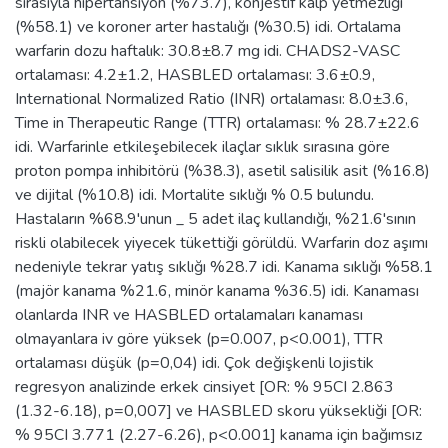
sırasıyla hipertansiyon (%73.7), konjestif kalp yetmezliği
(%58.1) ve koroner arter hastalığı (%30.5) idi. Ortalama
warfarin dozu haftalık: 30.8±8.7 mg idi. CHADS2-VASC
ortalaması: 4.2±1.2, HASBLED ortalaması: 3.6±0.9,
International Normalized Ratio (INR) ortalaması: 8.0±3.6,
Time in Therapeutic Range (TTR) ortalaması: % 28.7±22.6
idi. Warfarinle etkileşebilecek ilaçlar sıklık sırasına göre
proton pompa inhibitörü (%38.3), asetil salisilik asit (%16.8)
ve dijital (%10.8) idi. Mortalite sıklığı % 0.5 bulundu.
Hastaların %68.9'unun _ 5 adet ilaç kullandığı, %21.6'sının
riskli olabilecek yiyecek tükettiği görüldü. Warfarin doz aşımı
nedeniyle tekrar yatış sıklığı %28.7 idi. Kanama sıklığı %58.1
(majör kanama %21.6, minör kanama %36.5) idi. Kanaması
olanlarda INR ve HASBLED ortalamaları kanaması
olmayanlara iv göre yüksek (p=0.007, p<0.001), TTR
ortalaması düşük (p=0,04) idi. Çok değişkenli lojistik
regresyon analizinde erkek cinsiyet [OR: % 95CI 2.863
(1.32-6.18), p=0,007] ve HASBLED skoru yüksekliği [OR:
% 95CI 3.771 (2.27-6.26), p<0.001] kanama için bağımsız