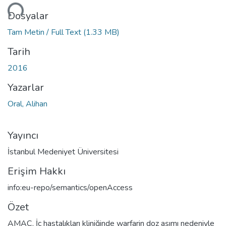
eniyor...
Dosyalar
Tam Metin / Full Text
(1.33 MB)
Tarih
2016
Yazarlar
Oral, Alihan
Yayıncı
İstanbul Medeniyet Üniversitesi
Erişim Hakkı
info:eu-repo/semantics/openAccess
Özet
AMAÇ. İç hastalıkları kliniğinde warfarin doz aşımı nedeniyle