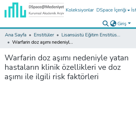
Koleksiyonlar
DSpace İçeriği
İs
Giriş
Ana Sayfa
Enstitüler
Lisansüstü Eğitim Enstitüsü Tez Koleksiyonu
Warfarin doz aşımı nedeniyle yatan hastaların klinik özellikleri ve doz aşımı ile ilgili risk faktörleri
Warfarin doz aşımı nedeniyle yatan
hastaların klinik özellikleri ve doz
aşımı ile ilgili risk faktörleri