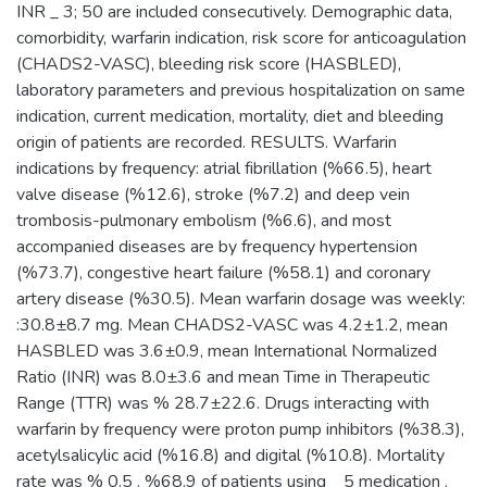
INR _ 3; 50 are included consecutively. Demographic data,
comorbidity, warfarin indication, risk score for anticoagulation
(CHADS2-VASC), bleeding risk score (HASBLED),
laboratory parameters and previous hospitalization on same
indication, current medication, mortality, diet and bleeding
origin of patients are recorded. RESULTS. Warfarin
indications by frequency: atrial fibrillation (%66.5), heart
valve disease (%12.6), stroke (%7.2) and deep vein
trombosis-pulmonary embolism (%6.6), and most
accompanied diseases are by frequency hypertension
(%73.7), congestive heart failure (%58.1) and coronary
artery disease (%30.5). Mean warfarin dosage was weekly:
:30.8±8.7 mg. Mean CHADS2-VASC was 4.2±1.2, mean
HASBLED was 3.6±0.9, mean International Normalized
Ratio (INR) was 8.0±3.6 and mean Time in Therapeutic
Range (TTR) was % 28.7±22.6. Drugs interacting with
warfarin by frequency were proton pump inhibitors (%38.3),
acetylsalicylic acid (%16.8) and digital (%10.8). Mortality
rate was % 0.5 . %68.9 of patients using _ 5 medication ,