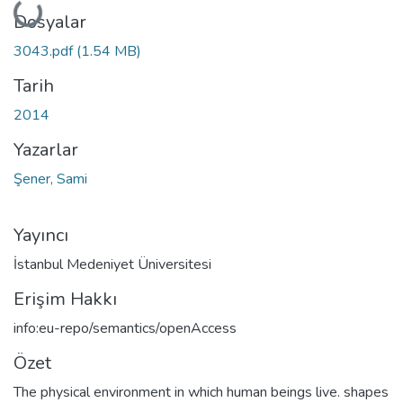
Yükleniyor...
Dosyalar
3043.pdf
(1.54 MB)
Tarih
2014
Yazarlar
Şener, Sami
Yayıncı
İstanbul Medeniyet Üniversitesi
Erişim Hakkı
info:eu-repo/semantics/openAccess
Özet
The physical environment in which human beings live. shapes