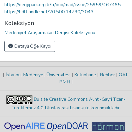
https://dergipark.org.tr/tr/pub/mad/issue/35959/467495
https://hdl.handle.net/20.500.14730/3043
Koleksiyon
Medeniyet Araştırmaları Dergisi Koleksiyonu
Detaylı Öğe Kaydı
|
İstanbul Medeniyet Üniversitesi
|
Kütüphane
|
Rehber
|
OAI-
PMH
|
Bu site Creative Commons Alıntı-Gayri Ticari-
Türetilemez 4.0 Uluslararası Lisansı ile korunmaktadır
.