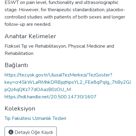
ESWT on pain level, functionality and ultrasonographic
stage. However, for therapeutic standardization, placebo-
controlled studies with patients of both sexes and longer
follow-up are needed.
Anahtar Kelimeler
Fiziksel Tıp ve Rehabilitasyon
,
Physical Medicine and
Rehabilitation
Bağlantı
https://tez.yok.gov.tr/UlusalTezMerkezi/TezGoster?
key=cr4SkWLaRMhkDRBjqthpsYL2_FEe8qPqIg_7hBy2GJ
pQz4qQKz77dOAazB0zOU_M
https://hdl.handle.net/20.500.14730/1607
Koleksiyon
Tıp Fakültesi Uzmanlık Tezleri
Detaylı Öğe Kaydı