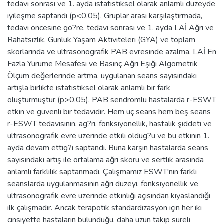
tedavi sonrası ve 1. ayda istatistiksel olarak anlamlı düzeyde
iyileşme saptandı (p<0.05). Gruplar arası karşılaştırmada,
tedavi öncesine go?re, tedavi sonrası ve 1. ayda LAİ Ağrı ve
Rahatsızlık, Günlük Yaşam Aktiviteleri (GYA) ve toplam
skorlarında ve ultrasonografik PAB evresinde azalma, LAİ En
Fazla Yürüme Mesafesi ve Basınç Ağrı Eşiği Algometrik
Ölçüm değerlerinde artma, uygulanan seans sayısındaki
artışla birlikte istatistiksel olarak anlamlı bir fark
oluşturmuştur (p>0.05). PAB sendromlu hastalarda r-ESWT
etkin ve güvenli bir tedavidir. Hem üç seans hem beş seans
r-ESWT tedavisinin, ag?rı, fonksiyonellik, hastalık şiddeti ve
ultrasonografik evre üzerinde etkili oldug?u ve bu etkinin 1.
ayda devam ettig?i saptandı. Buna karşın hastalarda seans
sayısındaki artış ile ortalama ağrı skoru ve sertlik arasında
anlamlı farklılık saptanmadı. Çalışmamız ESWT'nin farklı
seanslarda uygulanmasının ağrı düzeyi, fonksiyonellik ve
ultrasonografik evre üzerinde etkinliği açısından kıyaslandığı
ilk çalışmadır. Ancak terapötik standardizasyon için her iki
cinsiyette hastaların bulunduğu, daha uzun takip süreli