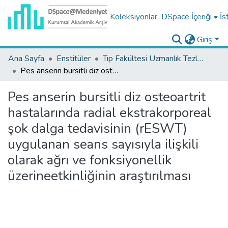
Koleksiyonlar
DSpace İçeriği
İs
Giriş
Ana Sayfa
Enstitüler
Tıp Fakültesi Uzmanlık Tezleri
Pes anserin bursitli diz osteoartrit hastalarında radial ekstrakorporeal şok dalga tedavisinin (rESWT) uygulanan seans sayısıyla ilişkili olarak ağrı ve fonksiyonellik üzerineetkinliğinin araştırılması
Pes anserin bursitli diz osteoartrit
hastalarında radial ekstrakorporeal
şok dalga tedavisinin (rESWT)
uygulanan seans sayısıyla ilişkili
olarak ağrı ve fonksiyonellik
üzerineetkinliğinin araştırılması