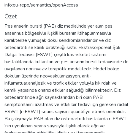
info:eu-repo/semantics/openAccess
Özet
Pes anserin bursiti (PAB) diz medialinde yer alan pes
anserinus bölgesiyle ilişkili bursanın iltihaplanmasıyla
karakterize yumuşak doku sendromlarındandır ve diz
osteoartriti ile klinik birlikteliği sıktır. Ekstrakorporeal Şok
Dalga Tedavisi (ESWT) çeşitli kas-iskelet sistemi
hastalıklarında kullanılan ve pes anserin bursit tedavisinde de
uygulanan noninvaziv terapötik modalitedir. Hedef bölge
dokuları üzerinde neovaskülarizasyon, anti-
inflamatuar,analjezik ve trofik etkiler yoluyla kıkırdak ve
kemik yapısında onarıcı etkiler sağladığı bilinmektedir. Diz
osteoartritinde ağrı kaynaklarından biri olan PAB
semptomlarını azaltmak ve etkili bir tedavi için gereken radial
ESWT (r-ESWT) seans sayısını quantifiye etmek önemlidir.
Bu çalışmayla PAB olan diz osteoartritli hastalarda r-ESWT
'nin uygulanan seans sayısıyla ilişkili olarak ağrı ve
fonksiyonelliğe etkinliğini klinik ve ultrasonografik