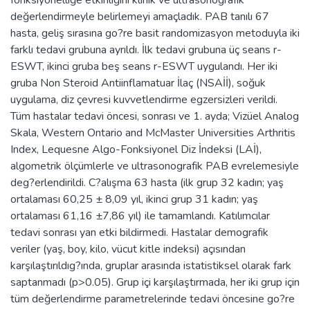
değerlendirmeyle belirlemeyi amaçladık. PAB tanılı 67
hasta, geliş sırasına go?re basit randomizasyon metoduyla iki
farklı tedavi grubuna ayrıldı. İlk tedavi grubuna üç seans r-
ESWT, ikinci gruba beş seans r-ESWT uygulandı. Her iki
gruba Non Steroid Antiinflamatuar İlaç (NSAİİ), soğuk
uygulama, diz çevresi kuvvetlendirme egzersizleri verildi.
Tüm hastalar tedavi öncesi, sonrası ve 1. ayda; Vizüel Analog
Skala, Western Ontario and McMaster Universities Arthritis
Index, Lequesne Algo-Fonksiyonel Diz İndeksi (LAİ),
algometrik ölçümlerle ve ultrasonografik PAB evrelemesiyle
deg?erlendirildi. C?alışma 63 hasta (ilk grup 32 kadın; yaş
ortalaması 60,25 ± 8,09 yıl, ikinci grup 31 kadın; yaş
ortalaması 61,16 ±7,86 yıl) ile tamamlandı. Katılımcılar
tedavi sonrası yan etki bildirmedi. Hastalar demografik
veriler (yaş, boy, kilo, vücut kitle indeksi) açısından
karşılaştırıldıg?ında, gruplar arasında istatistiksel olarak fark
saptanmadı (p>0.05). Grup içi karşılaştırmada, her iki grup için
tüm değerlendirme parametrelerinde tedavi öncesine go?re