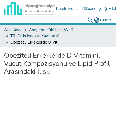
Koleksiyonlar
DSpace İçeriği
İs
Giriş
Ana Sayfa
Araştırma Çıktıları | WoS | Scopus | TR-Dizin | PubMed
TR-Dizin İndeksli Yayınlar Koleksiyonu
Obeziteli Erkeklerde D Vitamini, Vücut Kompozisyonu ve Lipid Profili Arasındaki İlişki
Obeziteli Erkeklerde D Vitamini,
Vücut Kompozisyonu ve Lipid Profili
Arasındaki İlişki