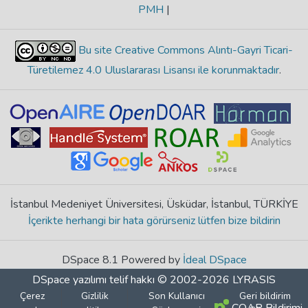
PMH
|
Bu site Creative Commons Alıntı-Gayri Ticari-
Türetilemez 4.0 Uluslararası Lisansı ile korunmaktadır
.
İstanbul Medeniyet Üniversitesi, Üsküdar, İstanbul, TÜRKİYE
İçerikte herhangi bir hata görürseniz lütfen bize bildirin
DSpace 8.1 Powered by
İdeal DSpace
DSpace yazılımı
telif hakkı © 2002-2026
LYRASIS
Çerez
Gizlilik
Son Kullanıcı
Geri bildirim
COAR Bildirimi