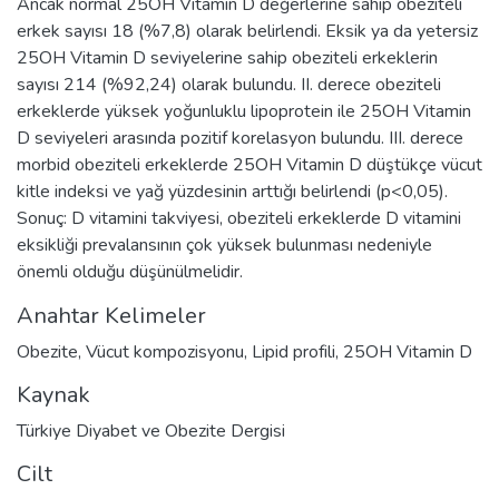
Ancak normal 25OH Vitamin D değerlerine sahip obeziteli
erkek sayısı 18 (%7,8) olarak belirlendi. Eksik ya da yetersiz
25OH Vitamin D seviyelerine sahip obeziteli erkeklerin
sayısı 214 (%92,24) olarak bulundu. II. derece obeziteli
erkeklerde yüksek yoğunluklu lipoprotein ile 25OH Vitamin
D seviyeleri arasında pozitif korelasyon bulundu. III. derece
morbid obeziteli erkeklerde 25OH Vitamin D düştükçe vücut
kitle indeksi ve yağ yüzdesinin arttığı belirlendi (p<0,05).
Sonuç: D vitamini takviyesi, obeziteli erkeklerde D vitamini
eksikliği prevalansının çok yüksek bulunması nedeniyle
önemli olduğu düşünülmelidir.
Anahtar Kelimeler
Obezite
,
Vücut kompozisyonu
,
Lipid profili
,
25OH Vitamin D
Kaynak
Türkiye Diyabet ve Obezite Dergisi
Cilt