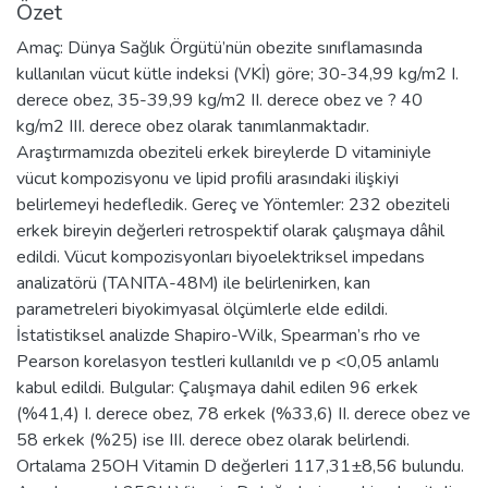
Özet
Amaç: Dünya Sağlık Örgütü’nün obezite sınıflamasında
kullanılan vücut kütle indeksi (VKİ) göre; 30-34,99 kg/m2 I.
derece obez, 35-39,99 kg/m2 II. derece obez ve ? 40
kg/m2 III. derece obez olarak tanımlanmaktadır.
Araştırmamızda obeziteli erkek bireylerde D vitaminiyle
vücut kompozisyonu ve lipid profili arasındaki ilişkiyi
belirlemeyi hedefledik. Gereç ve Yöntemler: 232 obeziteli
erkek bireyin değerleri retrospektif olarak çalışmaya dâhil
edildi. Vücut kompozisyonları biyoelektriksel impedans
analizatörü (TANITA-48M) ile belirlenirken, kan
parametreleri biyokimyasal ölçümlerle elde edildi.
İstatistiksel analizde Shapiro-Wilk, Spearman’s rho ve
Pearson korelasyon testleri kullanıldı ve p <0,05 anlamlı
kabul edildi. Bulgular: Çalışmaya dahil edilen 96 erkek
(%41,4) I. derece obez, 78 erkek (%33,6) II. derece obez ve
58 erkek (%25) ise III. derece obez olarak belirlendi.
Ortalama 25OH Vitamin D değerleri 117,31±8,56 bulundu.