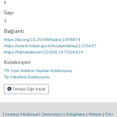
6
Sayı
3
Bağlantı
https://doi.org/10.25048/tudod.1098874
https://search.trdizin.gov.tr/tr/yayin/detay/1155437
https://hdl.handle.net/20.500.14730/4414
Koleksiyon
TR-Dizin İndeksli Yayınlar Koleksiyonu
Tıp Fakültesi Koleksiyonu
Detaylı Öğe Kaydı
|
İstanbul Medeniyet Üniversitesi
|
Kütüphane
|
Rehber
|
OAI-