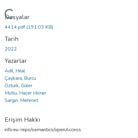
Yükleniyor...
Dosyalar
4414.pdf
(191.03 KB)
Tarih
2022
Yazarlar
Adil, Hilal
Çaykara, Burcu
Öztürk, Güler
Mutlu, Hacer Hicran
Sargın, Mehmet
Erişim Hakkı
info:eu-repo/semantics/openAccess