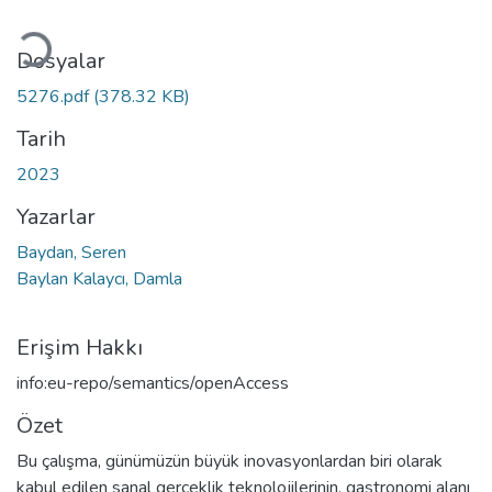
Yükleniyor...
Dosyalar
5276.pdf
(378.32 KB)
Tarih
2023
Yazarlar
Baydan, Seren
Baylan Kalaycı, Damla
Erişim Hakkı
info:eu-repo/semantics/openAccess
Özet
Bu çalışma, günümüzün büyük inovasyonlardan biri olarak
kabul edilen sanal gerçeklik teknolojilerinin, gastronomi alanı