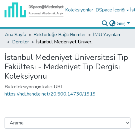
Koleksiyonlar
DSpace İçeriği
İs
Giriş
Ana Sayfa
Rektörlüğe Bağlı Birimler
İMÜ Yayınları
Dergiler
İstanbul Medeniyet Üniversitesi Tıp Fakültesi - Medeniyet Tıp Dergisi Koleksiyonu
İstanbul Medeniyet Üniversitesi Tıp
Fakültesi - Medeniyet Tıp Dergisi
Koleksiyonu
Bu koleksiyon için kalıcı URI
https://hdl.handle.net/20.500.14730/1919